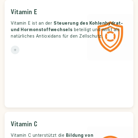
Vitamin E
Vitamin E
Vitamin E ist an der
Zellschutz, Stoffwechsel und
Steuerung des Kohlenhydrat-
Funktion:
und Hormonstoffwechsels
beteiligt und wirkt als
Hormonhaushalt.
natürliches Antioxidans für den Zellschutz.
Vitamin C
Vitamin C
Vitamin C unterstützt die
Bindegewebe, Immunsystem und
Bildung von
Funktion: