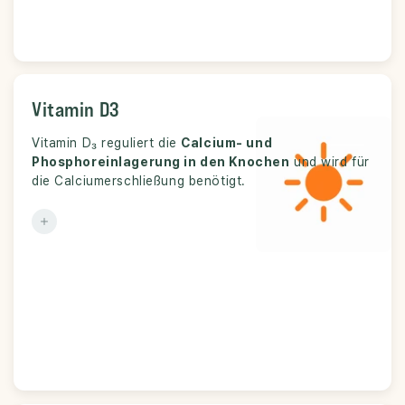
Vitamin D3
Vitamin D3
Vitamin D₃ reguliert die
Knochenstoffwechsel und Mineralhaushalt.
Calcium- und
Funktion:
Phosphoreinlagerung in den Knochen
und wird für
die Calciumerschließung benötigt.