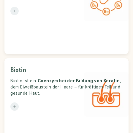
Biotin
Biotin
Biotin ist ein
Haut, Fell, Krallen und Zellfunktion.
Coenzym bei der Bildung von Keratin
Funktion:
,
dem Eiweißbaustein der Haare – für kräftiges Fell und
gesunde Haut.