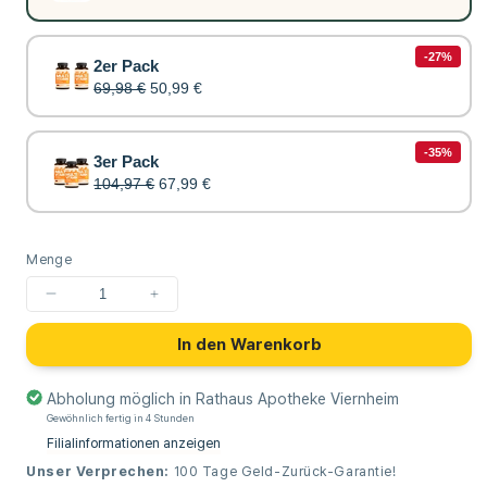
-27%
2er Pack
69,98 €
50,99 €
-35%
3er Pack
104,97 €
67,99 €
Menge
Menge
Menge
für
für
In den Warenkorb
CANIFEL
CANIFEL
Vitamine
Vitamine
für
für
Abholung möglich in
Rathaus Apotheke Viernheim
Hunde,
Hunde,
Gewöhnlich fertig in 4 Stunden
mit
mit
Filialinformationen anzeigen
Vitamin
Vitamin
Unser Verprechen:
100 Tage Geld-Zurück-Garantie!
B
B