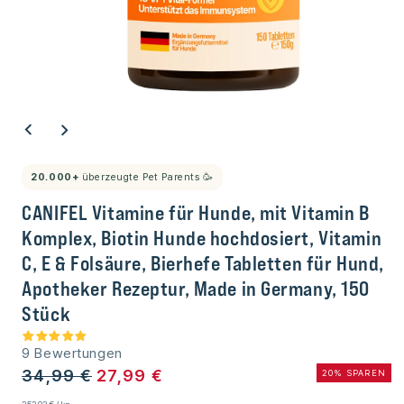
Medien
1
im
Modal
öffnen
20.000+
überzeugte Pet Parents 🥳
CANIFEL Vitamine für Hunde, mit Vitamin B
Komplex, Biotin Hunde hochdosiert, Vitamin
C, E & Folsäure, Bierhefe Tabletten für Hund,
Apotheker Rezeptur, Made in Germany, 150
Stück
9 Bewertungen
Normaler
Sonderpreis
34,99 €
27,99 €
20% SPAREN
Preis