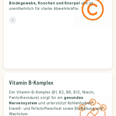
Bindegewebe, Knochen und Knorpel
und ist
Antioxidans.
unentbehrlich für starke Abwehrkräfte.
Vitamin B-Komplex
Vitamin B-Komplex
Der Vitamin-B-Komplex (B1, B2, B6, B12, Niacin,
Nervenimpulse, Energiestoffwechsel,
Funktion:
Pantothensäure) sorgt für ein
Blutbildung sowie Haut- und Schleimhautschutz.
gesundes
Nervensystem
und unterstützt Kohlenhydrat-,
Eiweiß- und Fettstoffwechsel sowie Blutbildung und
Wachstum.