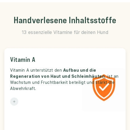
Handverlesene Inhaltsstoffe
13 essenzielle Vitamine für deinen Hund
Vitamin A
Vitamin A
Vitamin A unterstützt den
Wichtig für Sehkraft, Haut, Schleimhäute,
Aufbau und die
Funktion:
Regeneration von Haut und Schleimhäuten
Wachstum und Immunsystem.
, ist an
Wachstum und Fruchtbarkeit beteiligt und stärkt die
Teil von 13 essenziellen Vitaminen der
Im Komplex:
Abwehrkraft.
CANIFEL Rezeptur.