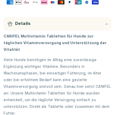
Komplex,
Komplex,
Biotin
Biotin
Hunde
Hunde
hochdosiert,
hochdosiert,
E
Vitamin
Vitamin
Details
i
C,
C,
n
E
E
CANIFEL Multivitamin Tabletten für Hunde zur
&amp;
&amp;
k
täglichen Vitaminversorgung und Unterstützung der
Folsäure,
Folsäure,
l
Bierhefe
Bierhefe
Vitalität
a
Tabletten
Tabletten
p
für
für
Viele Hunde benötigen im Alltag eine zuverlässige
Hund,
Hund,
p
Ergänzung wichtiger Vitamine. Besonders in
Apotheker
Apotheker
b
Wachstumsphasen, bei einseitiger Fütterung, im Alter
Rezeptur,
Rezeptur,
a
Made
Made
oder bei erhöhtem Bedarf kann eine gezielte
r
in
in
Vitaminversorgung sinnvoll sein. Genau hier setzt CANIFEL
Germany,
Germany,
e
an: Unsere Multivitamin Tabletten für Hunde wurden
150
150
r
entwickelt, um die tägliche Versorgung einfach zu
Stück
Stück
I
verringern
erhöhen
unterstützen. Direkt als Tablette oder zusammen mit dem
n
Futter.