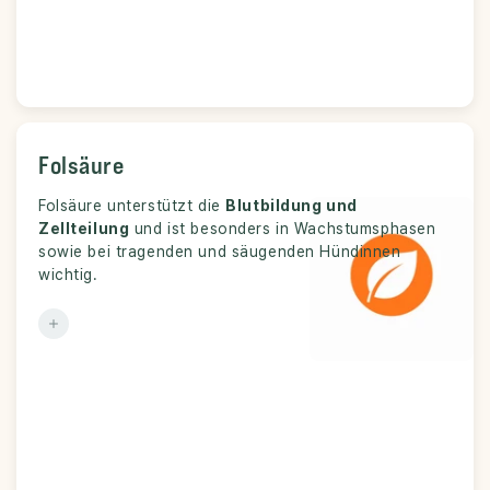
Folsäure
Folsäure
Folsäure unterstützt die
Zellbildung, Blutbildung und Wachstum.
Blutbildung und
Funktion:
Zellteilung
und ist besonders in Wachstumsphasen
sowie bei tragenden und säugenden Hündinnen
wichtig.